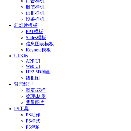
广告样机
服装样机
画框样机
设备样机
幻灯片模板
PPT模板
Slides模板
信息图表模板
Keynote模板
UI Kits
APP UI
Web UI
UI/2.5D插画
线框图
背景纹理
图案/花样
纹理/材质
背景图片
PS工具
PS动作
PS样式
PS笔刷