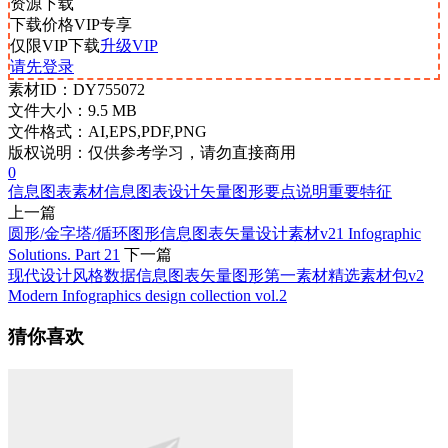
资源下载
下载价格
VIP
专享
仅限VIP下载
升级VIP
请先登录
素材ID：
DY755072
文件大小：
9.5 MB
文件格式：
AI,EPS,PDF,PNG
版权说明：
仅供参考学习，请勿直接商用
0
信息图表素材
信息图表设计
矢量图形
要点说明
重要特征
上一篇
圆形/金字塔/循环图形信息图表矢量设计素材v21 Infographic
Solutions. Part 21
下一篇
现代设计风格数据信息图表矢量图形第一素材精选素材包v2
Modern Infographics design collection vol.2
猜你喜欢