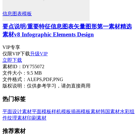
信息图表模板
要点说明/重要特征信息图表矢量图形第一素材精选
素材v8 Infographic Elements Design
VIP
专享
仅限VIP下载
升级VIP
立即下载
素材ID：
DY755072
文件大小：
9.5 MB
文件格式：
AI,EPS,PDF,PNG
版权说明：
仅供参考学习，请勿直接商用
热门标签
平面设计素材
平面模板
样机模板
插画
模板素材
韩国素材
水彩
组
件
纹理素材
印刷素材
推荐素材