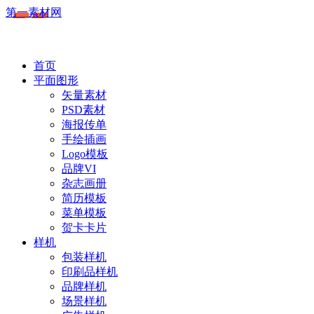
第一素材网
首页
平面图形
矢量素材
PSD素材
海报传单
手绘插画
Logo模板
品牌VI
杂志画册
简历模板
菜单模板
贺卡卡片
样机
包装样机
印刷品样机
品牌样机
场景样机