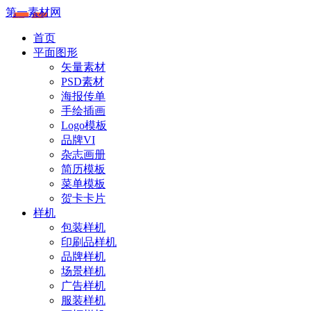
第一素材网
首页
平面图形
矢量素材
PSD素材
海报传单
手绘插画
Logo模板
品牌VI
杂志画册
简历模板
菜单模板
贺卡卡片
样机
包装样机
印刷品样机
品牌样机
场景样机
广告样机
服装样机