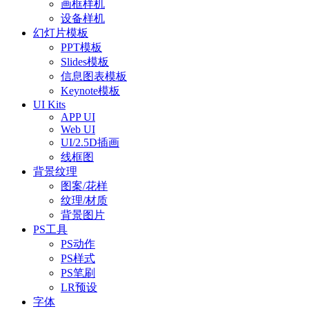
画框样机
设备样机
幻灯片模板
PPT模板
Slides模板
信息图表模板
Keynote模板
UI Kits
APP UI
Web UI
UI/2.5D插画
线框图
背景纹理
图案/花样
纹理/材质
背景图片
PS工具
PS动作
PS样式
PS笔刷
LR预设
字体