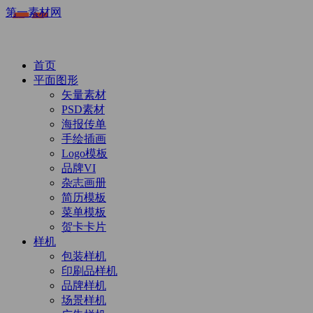
第一素材网
首页
平面图形
矢量素材
PSD素材
海报传单
手绘插画
Logo模板
品牌VI
杂志画册
简历模板
菜单模板
贺卡卡片
样机
包装样机
印刷品样机
品牌样机
场景样机