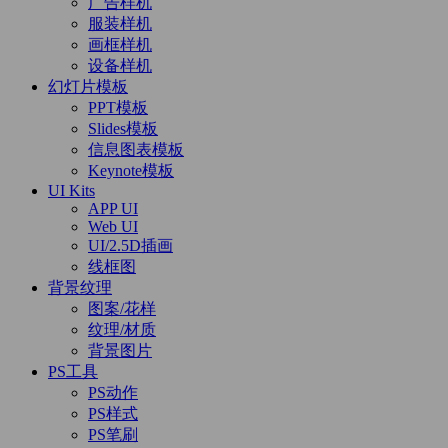
广告样机
服装样机
画框样机
设备样机
幻灯片模板
PPT模板
Slides模板
信息图表模板
Keynote模板
UI Kits
APP UI
Web UI
UI/2.5D插画
线框图
背景纹理
图案/花样
纹理/材质
背景图片
PS工具
PS动作
PS样式
PS笔刷