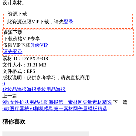
设计素材。
资源下载
此资源仅限VIP下载，请先
登录
资源下载
下载价格
VIP
专享
仅限VIP下载
升级VIP
请先登录
素材ID：
DYPX79318
文件大小：
31.31 MB
文件格式：
EPS
版权说明：
仅供参考学习，请勿直接商用
0
化妆品海报
海报
美妆用品海报
上一篇
9款女性护肤用品插图海报第一素材网矢量素材精选
下一篇
6款医疗器械VI样机模型第一素材网矢量模板精选
猜你喜欢