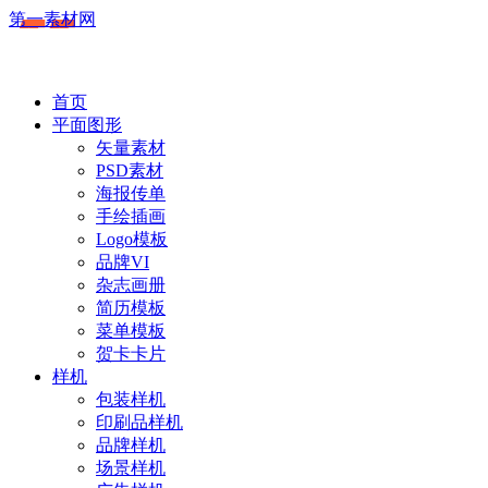
第一素材网
首页
平面图形
矢量素材
PSD素材
海报传单
手绘插画
Logo模板
品牌VI
杂志画册
简历模板
菜单模板
贺卡卡片
样机
包装样机
印刷品样机
品牌样机
场景样机