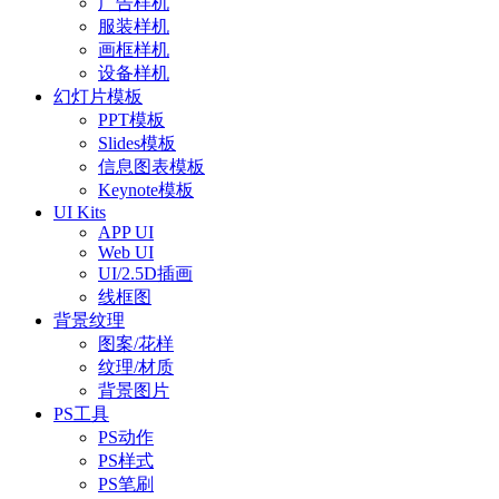
广告样机
服装样机
画框样机
设备样机
幻灯片模板
PPT模板
Slides模板
信息图表模板
Keynote模板
UI Kits
APP UI
Web UI
UI/2.5D插画
线框图
背景纹理
图案/花样
纹理/材质
背景图片
PS工具
PS动作
PS样式
PS笔刷