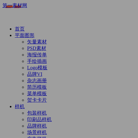
第一素材网
首页
平面图形
矢量素材
PSD素材
海报传单
手绘插画
Logo模板
品牌VI
杂志画册
简历模板
菜单模板
贺卡卡片
样机
包装样机
印刷品样机
品牌样机
场景样机