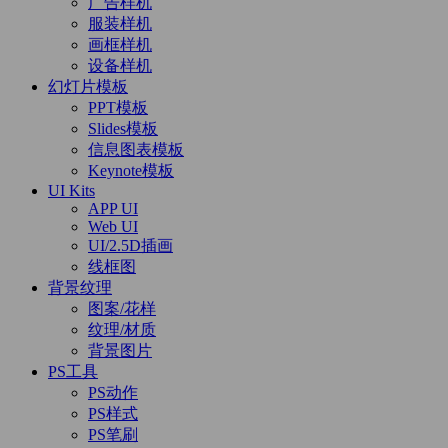
广告样机
服装样机
画框样机
设备样机
幻灯片模板
PPT模板
Slides模板
信息图表模板
Keynote模板
UI Kits
APP UI
Web UI
UI/2.5D插画
线框图
背景纹理
图案/花样
纹理/材质
背景图片
PS工具
PS动作
PS样式
PS笔刷