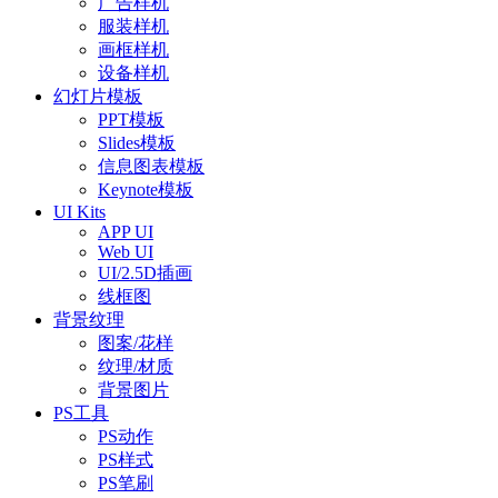
广告样机
服装样机
画框样机
设备样机
幻灯片模板
PPT模板
Slides模板
信息图表模板
Keynote模板
UI Kits
APP UI
Web UI
UI/2.5D插画
线框图
背景纹理
图案/花样
纹理/材质
背景图片
PS工具
PS动作
PS样式
PS笔刷