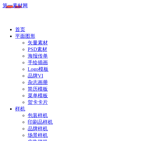
第一素材网
首页
平面图形
矢量素材
PSD素材
海报传单
手绘插画
Logo模板
品牌VI
杂志画册
简历模板
菜单模板
贺卡卡片
样机
包装样机
印刷品样机
品牌样机
场景样机