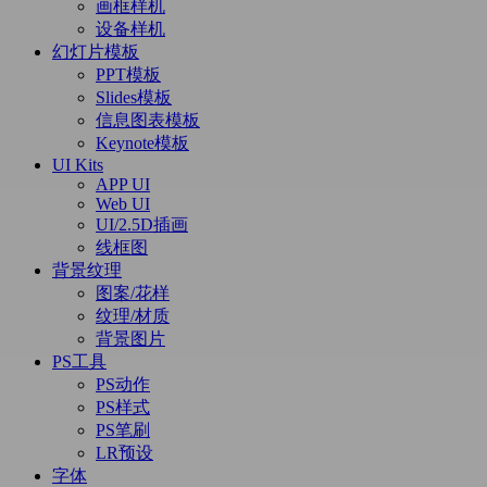
画框样机
设备样机
幻灯片模板
PPT模板
Slides模板
信息图表模板
Keynote模板
UI Kits
APP UI
Web UI
UI/2.5D插画
线框图
背景纹理
图案/花样
纹理/材质
背景图片
PS工具
PS动作
PS样式
PS笔刷
LR预设
字体