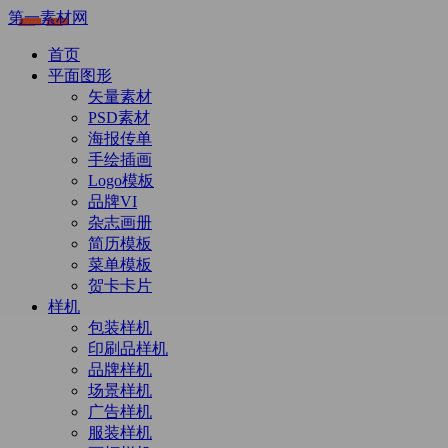
第一素材网
首页
平面图形
矢量素材
PSD素材
海报传单
手绘插画
Logo模板
品牌VI
杂志画册
简历模板
菜单模板
贺卡卡片
样机
包装样机
印刷品样机
品牌样机
场景样机
广告样机
服装样机