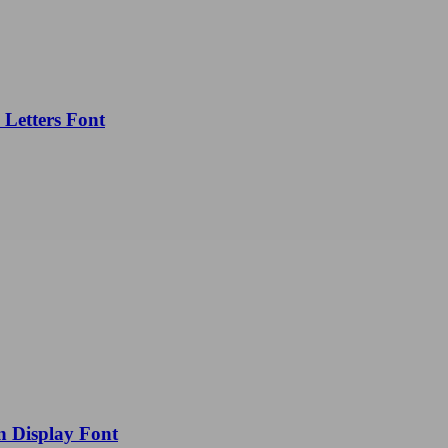
ers Font
play Font