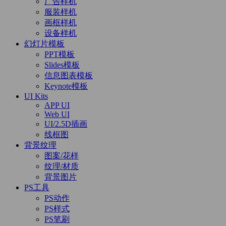
广告样机
服装样机
画框样机
设备样机
幻灯片模板
PPT模板
Slides模板
信息图表模板
Keynote模板
UI Kits
APP UI
Web UI
UI/2.5D插画
线框图
背景纹理
图案/花样
纹理/材质
背景图片
PS工具
PS动作
PS样式
PS笔刷