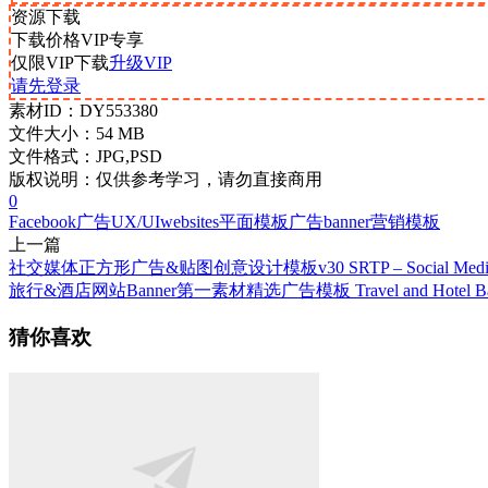
资源下载
下载价格
VIP
专享
仅限VIP下载
升级VIP
请先登录
素材ID：
DY553380
文件大小：
54 MB
文件格式：
JPG,PSD
版权说明：
仅供参考学习，请勿直接商用
0
Facebook广告
UX/UI
websites
平面模板
广告banner
营销模板
上一篇
社交媒体正方形广告&贴图创意设计模板v30 SRTP – Social Media 
旅行&酒店网站Banner第一素材精选广告模板 Travel and Hotel Banne
猜你喜欢