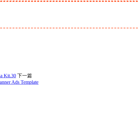
Kit.30
下一篇
r Ads Template