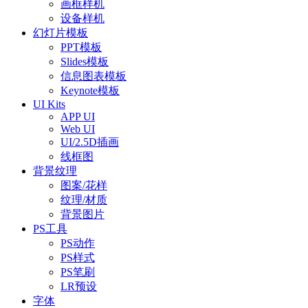
画框样机
设备样机
幻灯片模板
PPT模板
Slides模板
信息图表模板
Keynote模板
UI Kits
APP UI
Web UI
UI/2.5D插画
线框图
背景纹理
图案/花样
纹理/材质
背景图片
PS工具
PS动作
PS样式
PS笔刷
LR预设
字体