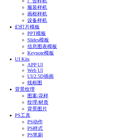
广告样机
服装样机
画框样机
设备样机
幻灯片模板
PPT模板
Slides模板
信息图表模板
Keynote模板
UI Kits
APP UI
Web UI
UI/2.5D插画
线框图
背景纹理
图案/花样
纹理/材质
背景图片
PS工具
PS动作
PS样式
PS笔刷