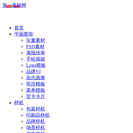
第一素材网
首页
平面图形
矢量素材
PSD素材
海报传单
手绘插画
Logo模板
品牌VI
杂志画册
简历模板
菜单模板
贺卡卡片
样机
包装样机
印刷品样机
品牌样机
场景样机