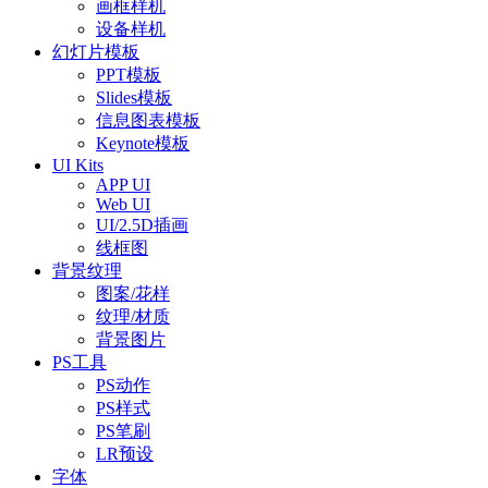
画框样机
设备样机
幻灯片模板
PPT模板
Slides模板
信息图表模板
Keynote模板
UI Kits
APP UI
Web UI
UI/2.5D插画
线框图
背景纹理
图案/花样
纹理/材质
背景图片
PS工具
PS动作
PS样式
PS笔刷
LR预设
字体