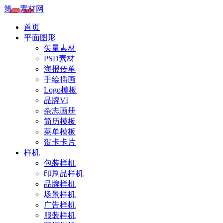
第一素材网
首页
平面图形
矢量素材
PSD素材
海报传单
手绘插画
Logo模板
品牌VI
杂志画册
简历模板
菜单模板
贺卡卡片
样机
包装样机
印刷品样机
品牌样机
场景样机
广告样机
服装样机