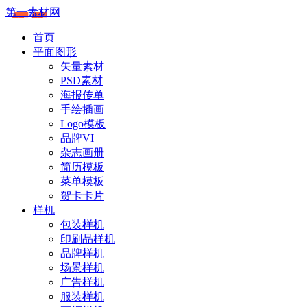
第一素材网
首页
平面图形
矢量素材
PSD素材
海报传单
手绘插画
Logo模板
品牌VI
杂志画册
简历模板
菜单模板
贺卡卡片
样机
包装样机
印刷品样机
品牌样机
场景样机
广告样机
服装样机