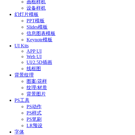
画框样机
设备样机
幻灯片模板
PPT模板
Slides模板
信息图表模板
Keynote模板
UI Kits
APP UI
Web UI
UI/2.5D插画
线框图
背景纹理
图案/花样
纹理/材质
背景图片
PS工具
PS动作
PS样式
PS笔刷
LR预设
字体