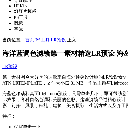
背景纹理
UI Kits
幻灯片模板
PS工具
图标
字体
当前位置：
首页
PS工具
LR预设
正文
海洋蓝调色滤镜第一素材精选LR预设-海岛/沙滩/大海摄影
LR预设
第一素材网今天分享的这款来自海外顶尖设计师的LR预设素材，名称为海洋蓝调色
ATN,LRTEMPLATE，文件大小62.81 MB。作品主题与Lig
海蓝色移动和桌面Lightroom预设，只需单击几下，即可
比效果，各种自然色调和美丽的色彩。这些滤镜经过精心设计
影，订婚，风景，婚礼，建筑，美食摄影，生活方式以及介于
特征：
仅需单击一下。