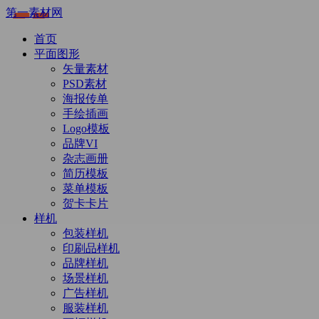
第一素材网
首页
平面图形
矢量素材
PSD素材
海报传单
手绘插画
Logo模板
品牌VI
杂志画册
简历模板
菜单模板
贺卡卡片
样机
包装样机
印刷品样机
品牌样机
场景样机
广告样机
服装样机