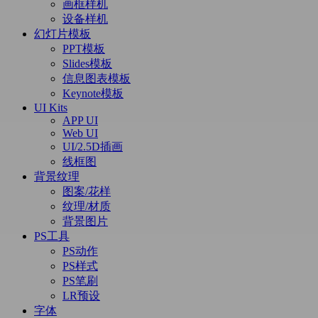
画框样机
设备样机
幻灯片模板
PPT模板
Slides模板
信息图表模板
Keynote模板
UI Kits
APP UI
Web UI
UI/2.5D插画
线框图
背景纹理
图案/花样
纹理/材质
背景图片
PS工具
PS动作
PS样式
PS笔刷
LR预设
字体